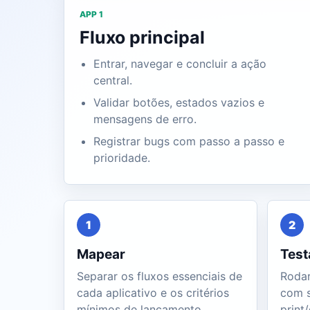
APP 1
Fluxo principal
Entrar, navegar e concluir a ação
central.
Validar botões, estados vazios e
mensagens de erro.
Registrar bugs com passo a passo e
prioridade.
1
2
Mapear
Test
Separar os fluxos essenciais de
Rodar
cada aplicativo e os critérios
com s
mínimos de lançamento.
print