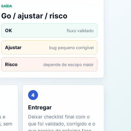
SAÍDA
Go / ajustar / risco
OK
fluxo validado
Ajustar
bug pequeno corrigível
Risco
depende de escopo maior
4
Entregar
s e
Deixar checklist final com o
4, sem
que foi validado, corrigido e o
.
que precisa de próxima fase.